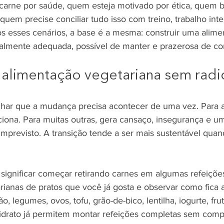
carne por saúde, quem esteja motivado por ética, quem 
 quem precise conciliar tudo isso com treino, trabalho int
os esses cenários, a base é a mesma: construir uma alime
nalmente adequada, possível de manter e prazerosa de c
 alimentação vegetariana sem radic
ar que a mudança precisa acontecer de uma vez. Para 
nciona. Para muitas outras, gera cansaço, insegurança e 
imprevisto. A transição tende a ser mais sustentável quan
e significar começar retirando carnes em algumas refeiçõ
rianas de pratos que você já gosta e observar como fica 
ão, legumes, ovos, tofu, grão-de-bico, lentilha, iogurte, fru
idrato já permitem montar refeições completas sem compli