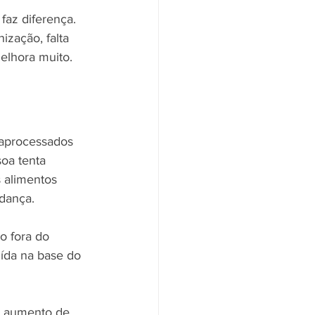
 faz diferença. 
ização, falta 
elhora muito.
raprocessados 
oa tenta 
 alimentos 
udança.
 fora do 
uída na base do 
o aumento de 