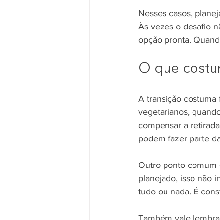
Nesses casos, planeja
Às vezes o desafio nã
opção pronta. Quando
O que costu
A transição costuma 
vegetarianos, quando
compensar a retirada
podem fazer parte da
Outro ponto comum é
planejado, isso não i
tudo ou nada. É const
Também vale lembrar