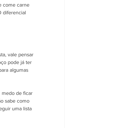
ue come carne 
diferencial 
ta, vale pensar 
ço pode já ter 
 para algumas 
 medo de ficar 
não sabe como 
guir uma lista 