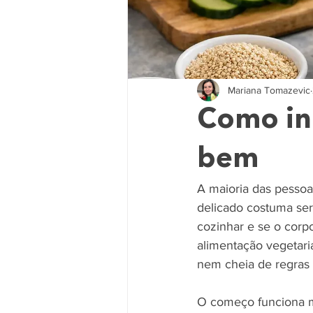
Mariana Tomazevic
Como ini
bem
A maioria das pessoa
delicado costuma ser
cozinhar e se o corp
alimentação vegetaria
nem cheia de regras d
O começo funciona me