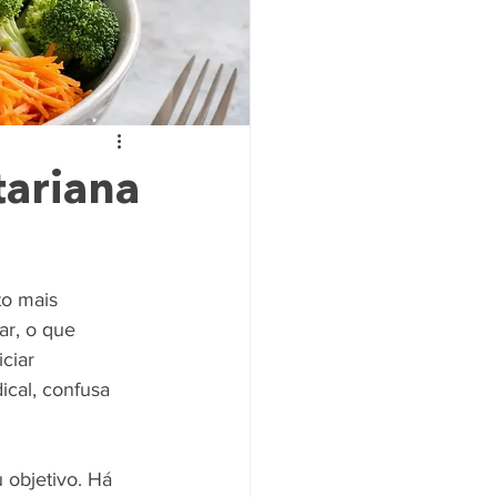
tariana
o mais 
ar, o que 
ciar 
ical, confusa 
 objetivo. Há 