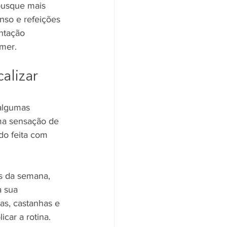
busque mais 
enso e refeições 
ntação 
omer.
alizar
algumas 
uma sensação de 
do feita com 
es da semana, 
a sua 
tas, castanhas e 
car a rotina.