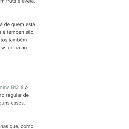
 fruta e aveia, 
da de quem está 
fu e tempeh são 
entos também 
sistência ao 
amina B12
 é o 
o regular de 
guns casos, 
penas que, como 