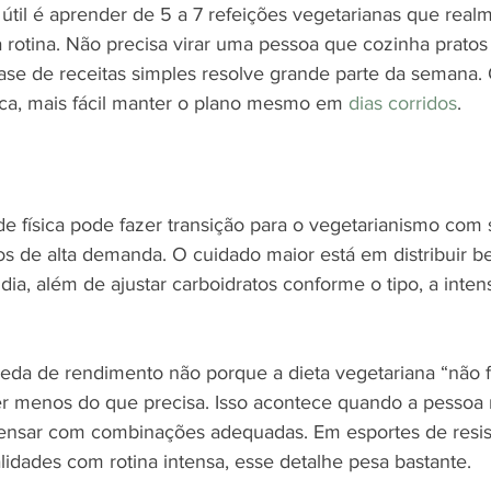
il é aprender de 5 a 7 refeições vegetarianas que real
otina. Não precisa virar uma pessoa que cozinha pratos
ase de receitas simples resolve grande parte da semana.
stica, mais fácil manter o plano mesmo em 
dias corridos
.
de física pode fazer transição para o vegetarianismo com 
os de alta demanda. O cuidado maior está em distribuir b
dia, além de ajustar carboidratos conforme o tipo, a inten
eda de rendimento não porque a dieta vegetariana “não 
r menos do que precisa. Isso acontece quando a pessoa 
nsar com combinações adequadas. Em esportes de resist
dades com rotina intensa, esse detalhe pesa bastante.