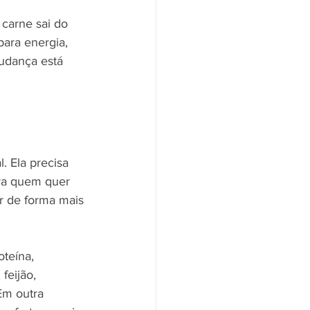
 carne sai do 
para energia, 
udança está 
. Ela precisa 
ara quem quer 
 de forma mais 
teína, 
feijão, 
Em outra 