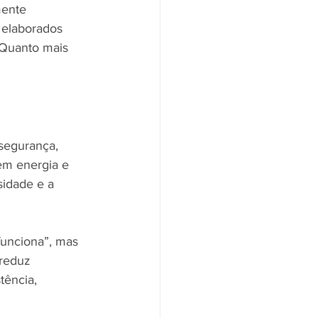
mente 
 elaborados 
 Quanto mais 
segurança, 
em energia e 
sidade e a 
funciona”, mas 
reduz 
ência, 