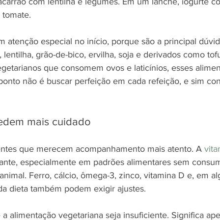
acarrão com lentilha e legumes. Em um lanche, iogurte com
 tomate.
 atenção especial no início, porque são a principal dúvi
, lentilha, grão-de-bico, ervilha, soja e derivados como to
egetarianos que consomem ovos e laticínios, esses alim
ponto não é buscar perfeição em cada refeição, e sim con
pedem mais cuidado
ientes que merecem acompanhamento mais atento. A 
vit
ante, especialmente em padrões alimentares sem consum
nimal. Ferro, cálcio, ômega-3, zinco, vitamina D e, em al
 da dieta também podem exigir ajustes.
e a alimentação vegetariana seja insuficiente. Significa a