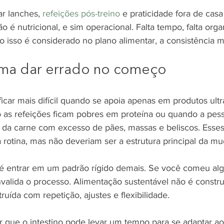
r lanches, 
refeições pós-treino
 e praticidade fora de casa
o é nutricional, e sim operacional. Falta tempo, falta organ
 isso é considerado no plano alimentar, a consistência m
ma dar errado no começo
ficar mais difícil quando se apoia apenas em produtos ult
 as refeições ficam pobres em proteína ou quando a pess
 da carne com excesso de pães, massas e beliscos. Esses
 rotina, mas não deveriam ser a estrutura principal da m
 entrar em um padrão rígido demais. Se você comeu algo
nvalida o processo. Alimentação sustentável não é constr
ruída com repetição, ajustes e flexibilidade.
 que o intestino pode levar um tempo para se adaptar a