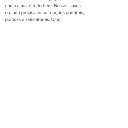
com calma, e tudo bem. Nesses casos, 
o plano precisa incluir opções portáteis, 
práticas e satisfatórias. Uma 
alimentação boa de verdade é aquela 
que cabe na vida.
Quando vale buscar 
orientação profissional
Se existe objetivo clínico, esportivo ou 
uma fase de transição alimentar, 
acompanhamento nutricional pode 
encurtar muito o caminho. Isso vale 
especialmente para quem quer 
melhorar exames, reduzir sintomas 
digestivos, organizar uma alimentação 
vegana com segurança, ajustar 
composição corporal ou otimizar 