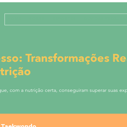
HOME
SOBRE
ESPORTES
DÚVIDAS FREQUEN
sso: Transformações Re
trição
s que, com a nutrição certa, conseguiram
superar suas exp
de Taekwondo