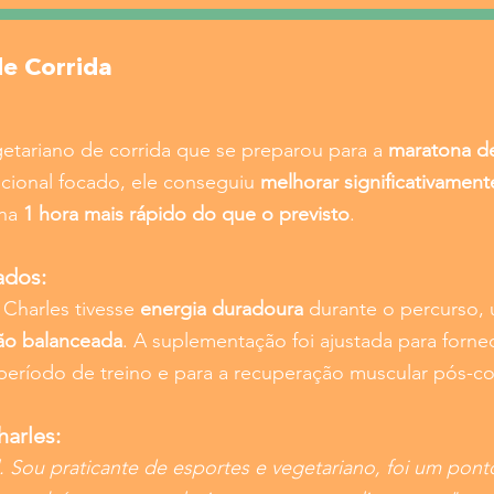
de Corrida
getariano de corrida que se preparou para a
maratona d
ional focado, ele conseguiu
melhorar significativamen
ona
1 hora mais rápido do que o previsto
.
ados:
 Charles tivesse
energia duradoura
durante o percurso, u
ção balanceada
. A suplementação foi ajustada para forne
período de treino e para a recuperação muscular pós-co
arles:
l. Sou praticante de esportes e vegetariano, foi um pon