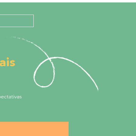
TES
BLOG
ais
ectativas