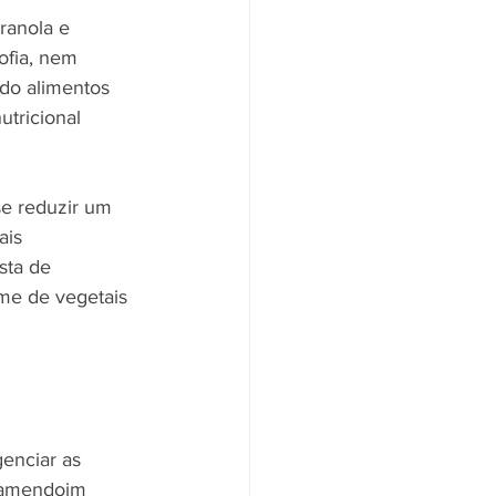
ranola e 
ofia, nem 
do alimentos 
tricional 
e reduzir um 
ais 
sta de 
me de vegetais 
enciar as 
e amendoim 