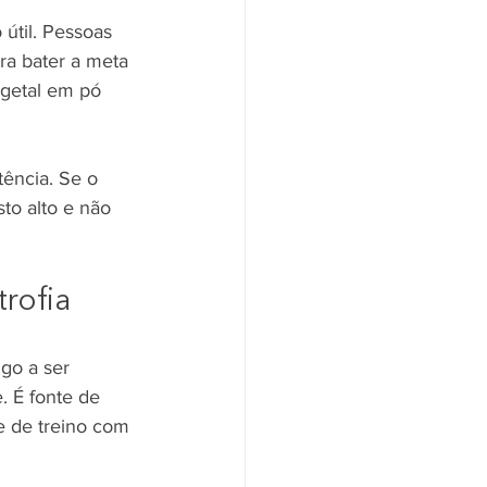
útil. Pessoas 
ra bater a meta 
egetal em pó 
tência. Se o 
to alto e não 
rofia
go a ser 
. É fonte de 
e de treino com 