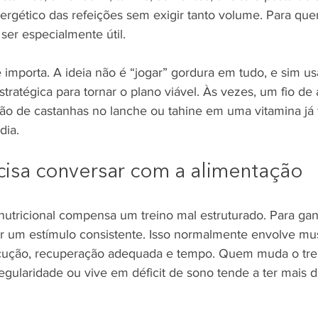
rgético das refeições sem exigir tanto volume. Para qu
 ser especialmente útil.
 importa. A ideia não é “jogar” gordura em tudo, e sim us
tratégica para tornar o plano viável. Às vezes, um fio de 
ão de castanhas no lanche ou tahine em uma vitamina já
dia.
cisa conversar com a alimentação
utricional compensa um treino mal estruturado. Para gan
er um estímulo consistente. Isso normalmente envolve m
cução, recuperação adequada e tempo. Quem muda o trei
gularidade ou vive em déficit de sono tende a ter mais d