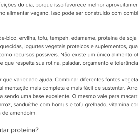
feições do dia, porque isso favorece melhor aproveitamen
no alimentar vegano, isso pode ser construído com comb
-de-bico, ervilha, tofu, tempeh, edamame, proteína de soja 
iquecidas, iogurtes vegetais proteicos e suplementos, qu
como recursos possíveis. Não existe um único alimento ob
 que respeita sua rotina, paladar, orçamento e tolerância
que variedade ajuda. Combinar diferentes fontes vegeta
alimentação mais completa e mais fácil de sustentar. Arro
ua sendo uma base excelente. O mesmo vale para macarrã
rroz, sanduíche com homus e tofu grelhado, vitamina co
ta de amendoim.
tar proteína?