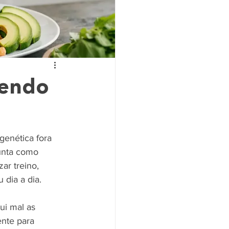
sendo
enética fora 
unta como 
ar treino, 
 dia a dia.
ui mal as 
nte para 