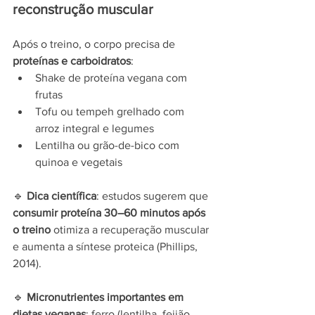
reconstrução muscular
Após o treino, o corpo precisa de 
proteínas e carboidratos
:
Shake de proteína vegana com 
frutas
Tofu ou tempeh grelhado com 
arroz integral e legumes
Lentilha ou grão-de-bico com 
quinoa e vegetais
🔹 
Dica científica
: estudos sugerem que 
consumir proteína 30–60 minutos após 
o treino
 otimiza a recuperação muscular 
e aumenta a síntese proteica (Phillips, 
2014).
🔹 
Micronutrientes importantes em 
dietas veganas
: ferro (lentilha, feijão, 