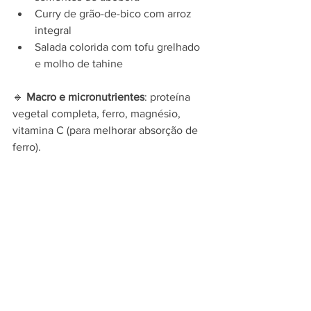
Curry de grão-de-bico com arroz 
integral
Salada colorida com tofu grelhado 
e molho de tahine
🔹 
Macro e micronutrientes
: proteína 
vegetal completa, ferro, magnésio, 
vitamina C (para melhorar absorção de 
ferro).
Ser vegana(o) e treinar intensamente é 
totalmente possível com 
planejamento 
e escolhas conscientes
. A chave é 
combinar carboidratos, proteínas e 
gorduras de qualidade ao longo do dia, 
sem esquecer micronutrientes 
essenciais.